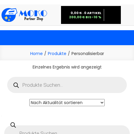
Skip
to
0,00 € · 0 ARTIKEL
200,00 € BIS −10 %
content
Moko Bügelbilder Großhandel
Home
Produkte
Personalisierbar
Einzelnes Ergebnis wird angezeigt
Products
search
Einzelnes Ergebnis wird angezeigt
Products
search