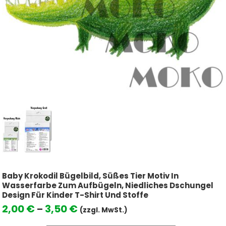
Baby Krokodil Bügelbild, Süßes Tier Motiv In
Wasserfarbe Zum Aufbügeln, Niedliches Dschungel
Design Für Kinder T-Shirt Und Stoffe
Preisspanne:
2,00
€
3,50
€
–
(zzgl. MwSt.)
2,00 €