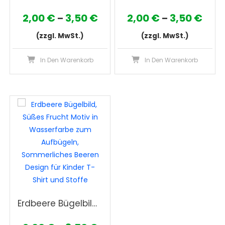
Preisspanne:
Prei
2,00
€
3,50
€
2,00
€
3,50
€
–
–
2,00 €
2,00
(zzgl. MwSt.)
(zzgl. MwSt.)
bis
bis
Dieses
Die
In Den Warenkorb
In Den Warenkorb
3,50 €
3,50
Produkt
Pro
weist
wei
mehrere
meh
Varianten
Var
auf.
auf
Die
Die
Optionen
Opt
können
kön
auf
auf
der
der
Produktseite
Pro
Erdbeere Bügelbild, Süßes Frucht Motiv in Wasserfarbe zum Aufbügeln, Sommerliches Beeren Design für Kinder T-Shirt und Stoffe
gewählt
gew
werden
wer