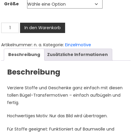
Größe
bis
3,50 €
Baby
In den Warenkorb
Krokodil
Bügelbild,
Artikelnummer:
n. a.
Kategorie:
Einzelmotive
Süßes
Beschreibung
Zusätzliche Informationen
Tier
Motiv
Beschreibung
in
Wasserfarbe
zum
Verziere Stoffe und Geschenke ganz einfach mit diesen
Aufbügeln,
tollen Bügel-Transfermotiven – einfach aufbügeln und
Niedliches
fertig.
Dschungel
Design
Hochwertiges Motiv: Nur das Bild wird übertragen.
für
Für Stoffe geeignet: Funktioniert auf Baumwolle und
Kinder