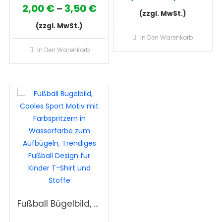
Preisspanne:
2,00
€
3,50
€
–
2,00
(zzgl. MwSt.)
2,00 €
bis
(zzgl. MwSt.)
Die
bis
In Den Warenkorb
3,50
Dieses
Pro
In Den Warenkorb
3,50 €
Produkt
wei
weist
meh
mehrere
Var
Varianten
auf
auf.
Die
Die
Opt
Optionen
kön
können
auf
auf
der
der
Pro
Produktseite
gew
gewählt
wer
Fußball Bügelbild, Cooles Sport Motiv mit Farbspritzern in Wasserfarbe zum Aufbügeln, Trendiges Fußball Design für Kinder T-Shirt und Stoffe
werden