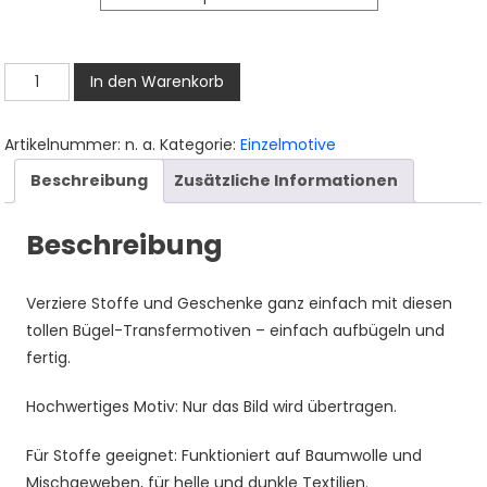
bis
3,50 €
Blumen
In den Warenkorb
Bügelbild,
Blaue
Artikelnummer:
n. a.
Kategorie:
Einzelmotive
Blüten
Beschreibung
Zusätzliche Informationen
Motiv
in
Beschreibung
Wasserfarbe
zum
Aufbügeln,
Verziere Stoffe und Geschenke ganz einfach mit diesen
Florales
tollen Bügel-Transfermotiven – einfach aufbügeln und
Design
fertig.
für
T-
Hochwertiges Motiv: Nur das Bild wird übertragen.
Shirt
Für Stoffe geeignet: Funktioniert auf Baumwolle und
und
Mischgeweben, für helle und dunkle Textilien.
Stoffe