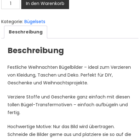
Bügelset
In den Warenkorb
Weihnachten
–
Kategorie:
Bügelsets
19
Beschreibung
Festliche
Aquarell
Beschreibung
Motive
mit
Weihnachtsmann,
Festliche Weihnachten Bügelbilder – ideal zum Verzieren
Schneeman
von Kleidung, Taschen und Deko. Perfekt für DIY,
und
Geschenke und Weihnachtsprojekte.
Tannenbaum
zum
Verziere Stoffe und Geschenke ganz einfach mit diesen
Aufbügeln
tollen Bügel-Transfermotiven – einfach aufbügeln und
für
fertig.
Kinder
Hochwertige Motive: Nur das Bild wird übertragen.
Kleidung,
Schneide die Bilder gerne aus und platziere sie so auf die
Christmas