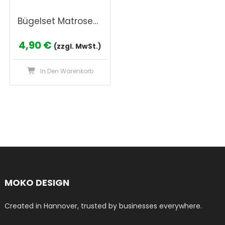
Bügelset Matrosen – 14 maritime Aquarell Motive mit Schiff, Wal & Leuchtturm zum Aufbügeln für Kinder Kleidung, Nordsee Fischer Tshirt
4,90
€
(zzgl. MwSt.)
In Den Warenkorb
MOKO DESIGN
Created in Hannover, trusted by businesses everywhere.