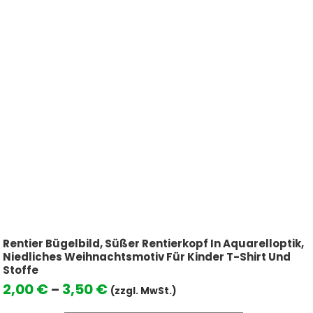
Rentier Bügelbild, Süßer Rentierkopf In Aquarelloptik,
Niedliches Weihnachtsmotiv Für Kinder T-Shirt Und
Stoffe
Preisspanne:
2,00
€
3,50
€
–
(zzgl. MwSt.)
2,00 €