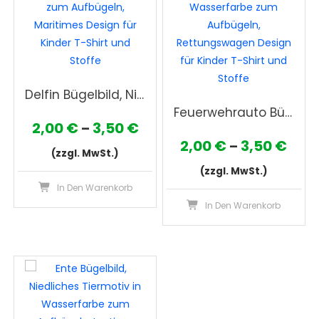
Delfin Bügelbild, Niedliches Meerestier Motiv in Wasserfarbe zum Aufbügeln, Maritimes Design für Kinder T-Shirt und Stoffe
Feuerwehrauto Bügelbild, Lustiges Fahrzeug Motiv in Wasserfarbe zum Aufbügeln, Rettungswagen Design für Kinder T-Shirt und Stoffe
Preisspanne:
2,00
€
3,50
€
–
Prei
2,00
€
3,50
€
–
2,00 €
(zzgl. MwSt.)
2,00
bis
(zzgl. MwSt.)
Dieses
bis
In Den Warenkorb
3,50 €
Produkt
Die
In Den Warenkorb
3,50
weist
Pro
mehrere
wei
Varianten
meh
auf.
Var
Die
auf
Optionen
Die