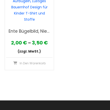
können
Opt
auf
kön
der
auf
Produktseite
der
gewählt
Pro
Ente Bügelbild, Niedliches Tiermotiv in Wasserfarbe zum Aufbügeln, Lustiges Bauernhof Design für Kinder T-Shirt und Stoffe
werden
gew
wer
Preisspanne:
2,00
€
3,50
€
–
2,00 €
(zzgl. MwSt.)
bis
Dieses
In Den Warenkorb
3,50 €
Produkt
weist
mehrere
Varianten
auf.
Die
Optionen
können