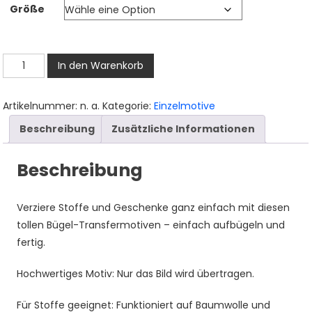
Größe
bis
3,50 €
Rentier
In den Warenkorb
Bügelbild,
Süßer
Artikelnummer:
n. a.
Kategorie:
Einzelmotive
Rentierkopf
Beschreibung
Zusätzliche Informationen
in
Aquarelloptik,
Beschreibung
Niedliches
Weihnachtsmotiv
für
Verziere Stoffe und Geschenke ganz einfach mit diesen
Kinder
tollen Bügel-Transfermotiven – einfach aufbügeln und
T-
fertig.
Shirt
und
Hochwertiges Motiv: Nur das Bild wird übertragen.
Stoffe
Für Stoffe geeignet: Funktioniert auf Baumwolle und
Menge