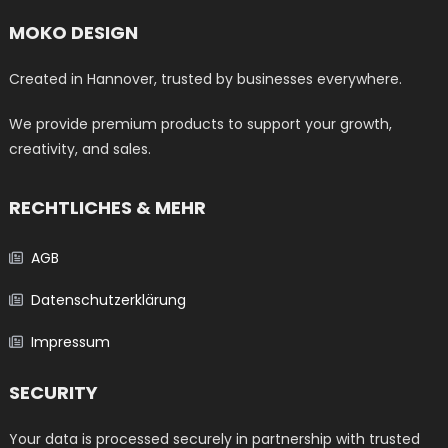
auf
MOKO DESIGN
der
Produktseite
Created in Hannover, trusted by businesses everywhere.
gewählt
werden
We provide premium products to support your growth,
creativity, and sales.
RECHTLICHES & MEHR
AGB
Datenschutzerklärung
Impressum
SECURITY
Your data is processed securely in partnership with trusted