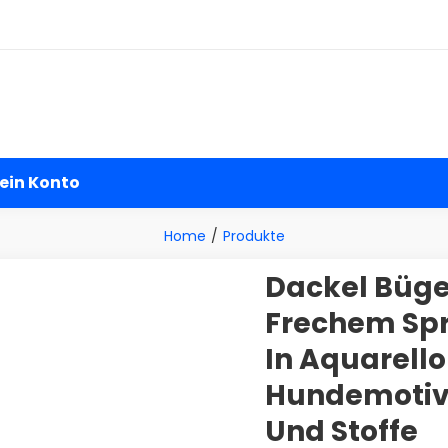
andel
ein Konto
Home
Produkte
Dackel Bügel
Frechem Spr
In Aquarello
Hundemotiv F
Und Stoffe