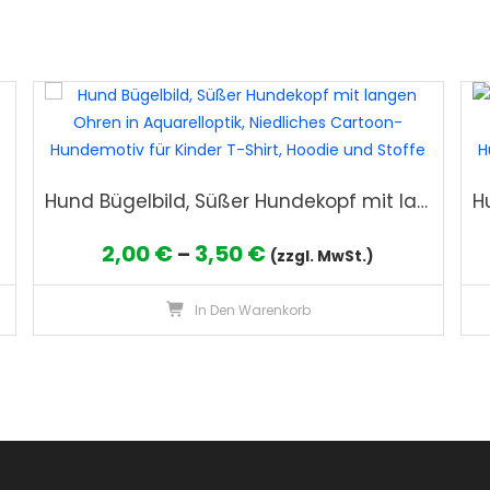
Hund Bügelbild, Süßer Hundekopf mit langen Ohren in Aquarelloptik, Niedliches Cartoon-Hundemotiv für Kinder T-Shirt, Hoodie und Stoffe
Preisspanne:
2,00
€
3,50
€
–
(zzgl. MwSt.)
2,00 €
Dieses
Diese
In Den Warenkorb
bis
Produkt
Produ
weist
3,50 €
weist
mehrere
mehre
Varianten
Varia
auf.
auf.
Die
Die
Optionen
Optio