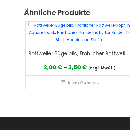
Ähnliche Produkte
Rottweiler Bügelbild, Fröhlicher Rottweilerkopf in Aquarelloptik, Niedliches Hundemotiv für Kinder T-Shirt, Hoodie und Stoffe
Preisspanne:
2,00
€
3,50
€
–
(zzgl. MwSt.)
2,00 €
In Den Warenkorb
bis
3,50 €