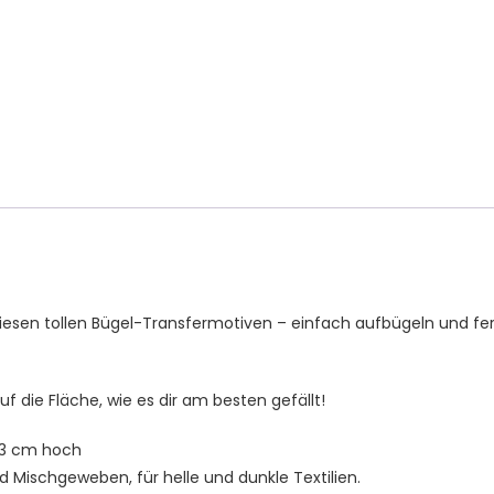
Kinder
T-
Shirt,
Hoodie
und
Stoffe
Menge
esen tollen Bügel-Transfermotiven – einfach aufbügeln und fer
uf die Fläche, wie es dir am besten gefällt!
.3 cm hoch
d Mischgeweben, für helle und dunkle Textilien.