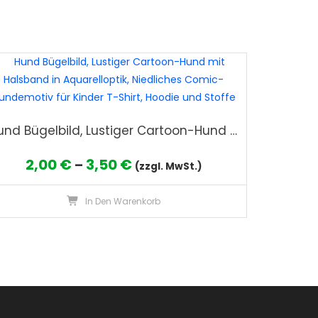
Hund Bügelbild, Lustiger Cartoon-Hund mit Halsband in Aquarelloptik, Niedliches Comic-Hundemotiv für Kinder T-Shirt, Hoodie und Stoffe
Preisspanne:
2,00
€
3,50
€
–
(zzgl. MwSt.)
2,00 €
s
Dieses
In Den Warenkorb
bis
kt
Produkt
3,50 €
weist
re
mehrere
nten
Varianten
auf.
Die
nen
Optionen