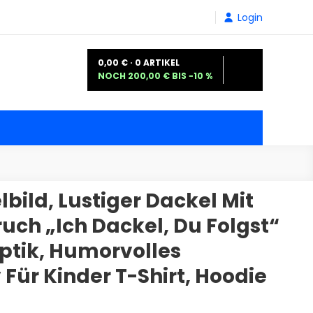
Login
0,00 € · 0 ARTIKEL
NOCH 200,00 € BIS −10 %
bild, Lustiger Dackel Mit
uch „Ich Dackel, Du Folgst“
ptik, Humorvolles
ür Kinder T-Shirt, Hoodie