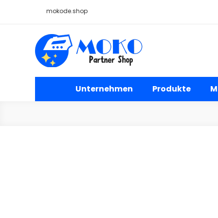
Skip
mokode.shop
to
content
Moko Bügelbilder Großh
Unternehmen
Produkte
M