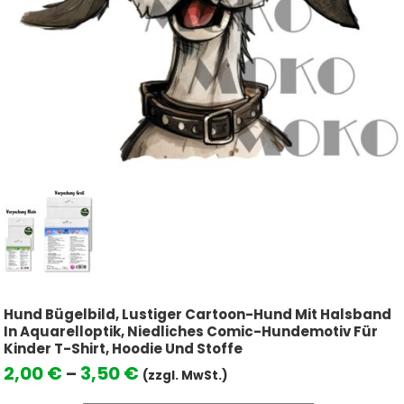
Hund Bügelbild, Lustiger Cartoon-Hund Mit Halsband
In Aquarelloptik, Niedliches Comic-Hundemotiv Für
Kinder T-Shirt, Hoodie Und Stoffe
Preisspanne:
2,00
€
3,50
€
–
(zzgl. MwSt.)
2,00 €