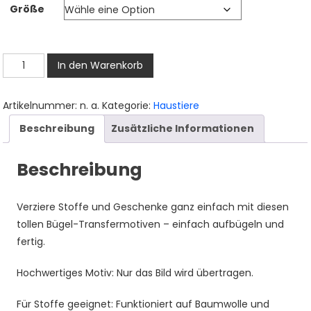
Größe
bis
3,50 €
Hund
In den Warenkorb
Bügelbild,
Lustiger
Artikelnummer:
n. a.
Kategorie:
Haustiere
Cartoon-
Beschreibung
Zusätzliche Informationen
Hund
mit
Beschreibung
Halsband
in
Aquarelloptik,
Verziere Stoffe und Geschenke ganz einfach mit diesen
Niedliches
tollen Bügel-Transfermotiven – einfach aufbügeln und
Comic-
fertig.
Hundemotiv
für
Hochwertiges Motiv: Nur das Bild wird übertragen.
Kinder
Für Stoffe geeignet: Funktioniert auf Baumwolle und
T-