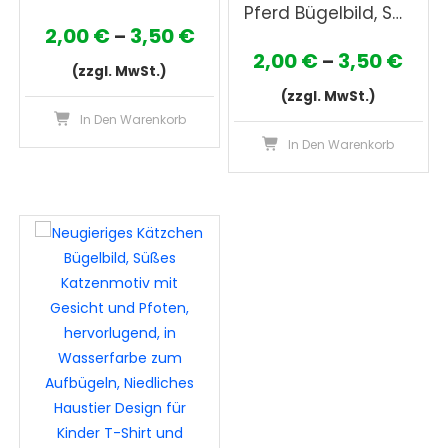
Pferd Bügelbild, Schönes Motiv mit floral verziertem Gesicht in Wasserfarbe zum Aufbügeln, Künstlerisches Tier Design für T-Shirt und Stoffe
Preisspanne:
2,00
€
3,50
€
–
Prei
2,00
€
3,50
€
–
2,00 €
(zzgl. MwSt.)
2,00
bis
(zzgl. MwSt.)
Dieses
bis
In Den Warenkorb
3,50 €
Produkt
Die
In Den Warenkorb
3,50
weist
Pro
mehrere
wei
Varianten
meh
auf.
Var
Die
auf
Optionen
Die
können
Opt
auf
kön
der
auf
Produktseite
der
gewählt
Pro
werden
gew