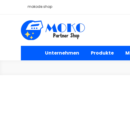
Skip
mokode.shop
to
content
Moko Bügelbilder Großh
Unternehmen
Produkte
M