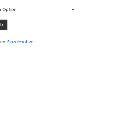
 €
 €
rb
rie:
Einzelmotive