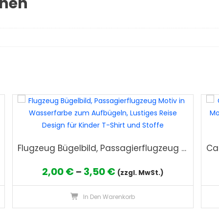
onen
Flugzeug Bügelbild, Passagierflugzeug Motiv in Wasserfarbe zum Aufbügeln, Lustiges Reise Design für Kinder T-Shirt und Stoffe
Preisspanne:
2,00
€
3,50
€
–
(zzgl. MwSt.)
2,00 €
Dieses
Dieses
In Den Warenkorb
bis
Produkt
Produkt
weist
3,50 €
weist