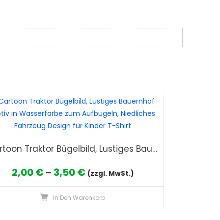
Cartoon Traktor Bügelbild, Lustiges Bauernhof Motiv in Wasserfarbe zum Aufbügeln, Niedliches Fahrzeug Design für Kinder T-Shirt
Preisspanne:
2,00
€
3,50
€
–
(zzgl. MwSt.)
2,00 €
Dieses
In Den Warenkorb
bis
Produkt
3,50 €
weist