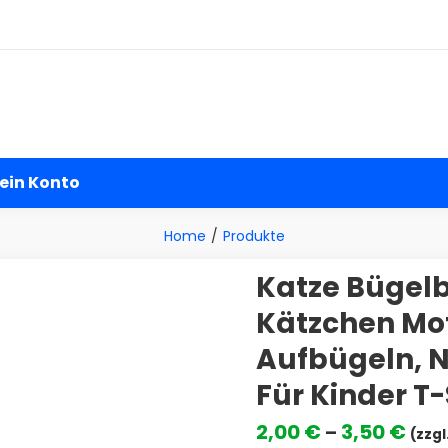
andel
ein Konto
Home
Produkte
Katze Bügelb
Kätzchen Mo
Aufbügeln, N
Für Kinder T-
Prei
2,00
€
3,50
€
–
(zzgl