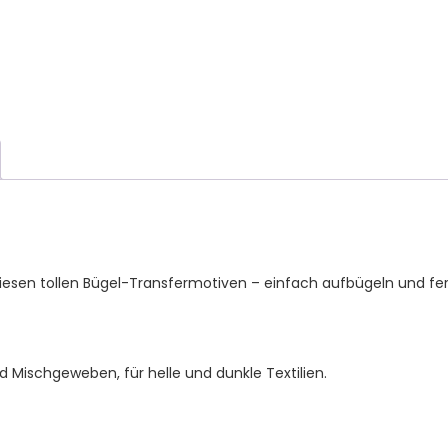
T-
Shirt
und
Stoffe
Menge
esen tollen Bügel-Transfermotiven – einfach aufbügeln und fer
d Mischgeweben, für helle und dunkle Textilien.