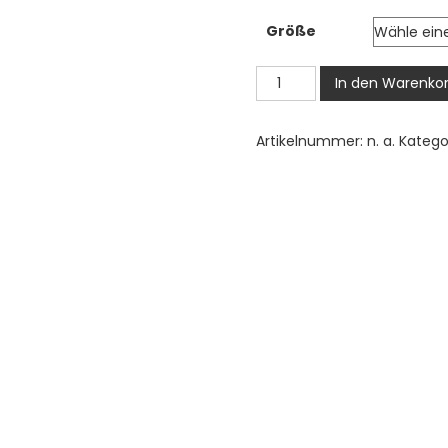
2,00
Größe
bis
3,50
Katze
In den Warenko
Bügelbild,
Süßes
Artikelnummer:
n. a.
Katego
Kuscheliges
Kätzchen
Motiv
in
Wasserfarbe
zum
Aufbügeln,
Niedliches
Haustier
Design
für
Kinder