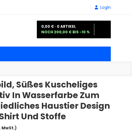
Login
0,00 € · 0 ARTIKEL
NOCH 200,00 € BIS −10 %
ild, Süßes Kuscheliges
tiv In Wasserfarbe Zum
iedliches Haustier Design
Shirt Und Stoffe
sspanne:
. MwSt.)