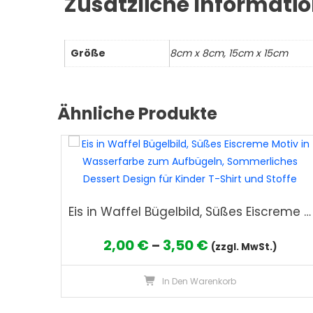
Zusätzliche Informati
Größe
8cm x 8cm, 15cm x 15cm
Ähnliche Produkte
Eis in Waffel Bügelbild, Süßes Eiscreme Motiv in Wasserfarbe zum Aufbügeln, Sommerliches Dessert Design für Kinder T-Shirt und Stoffe
Preisspanne:
2,00
€
3,50
€
–
(zzgl. MwSt.)
2,00 €
In Den Warenkorb
bis
3,50 €