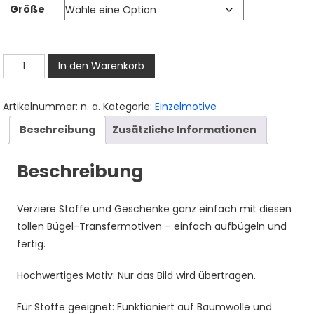
Größe
bis
3,50 €
Kuh
In den Warenkorb
Bügelbild,
Lustiges
Artikelnummer:
n. a.
Kategorie:
Einzelmotive
Cartoon
Beschreibung
Zusätzliche Informationen
Kuhgesicht
Motiv
Beschreibung
in
Wasserfarbe
zum
Verziere Stoffe und Geschenke ganz einfach mit diesen
Aufbügeln,
tollen Bügel-Transfermotiven – einfach aufbügeln und
Witziges
fertig.
Bauernhof
Tier
Hochwertiges Motiv: Nur das Bild wird übertragen.
Design
Für Stoffe geeignet: Funktioniert auf Baumwolle und
für