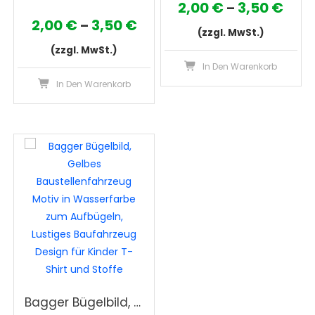
Prei
2,00
€
3,50
€
–
Preisspanne:
2,00
€
3,50
€
–
2,00
(zzgl. MwSt.)
2,00 €
bis
(zzgl. MwSt.)
Die
bis
In Den Warenkorb
3,50
Dieses
Pro
In Den Warenkorb
3,50 €
Produkt
wei
weist
meh
mehrere
Var
Varianten
auf
auf.
Die
Die
Opt
Optionen
kön
können
auf
auf
der
der
Pro
Produktseite
gew
gewählt
wer
Bagger Bügelbild, Gelbes Baustellenfahrzeug Motiv in Wasserfarbe zum Aufbügeln, Lustiges Baufahrzeug Design für Kinder T-Shirt und Stoffe
werden