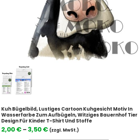
Kuh Bügelbild, Lustiges Cartoon Kuhgesicht Motiv In
Wasserfarbe Zum Aufbügeln, Witziges Bauernhof Tier
Design Für Kinder T-Shirt Und Stoffe
Preisspanne:
2,00
€
3,50
€
–
(zzgl. MwSt.)
2,00 €