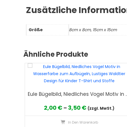
Zusätzliche Informati
Größe
8cm x 8cm, 15cm x 15cm
Ähnliche Produkte
Eule Bügelbild, Niedliches Vogel Motiv in Wasserfarbe zum Auf
Preisspanne:
2,00
€
3,50
€
–
(zzgl. MwSt.)
2,00 €
In Den Warenkorb
bis