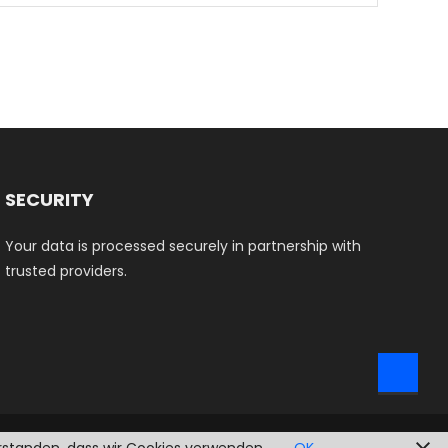
dukt
3,50 €
weist
st
mehrere
hrere
Varianten
ianten
auf.
.
Die
Optionen
ionen
können
nnen
auf
SECURITY
der
Your data is processed securely in partnership with
Produktse
trusted providers.
duktseite
gewählt
ählt
werden
rden