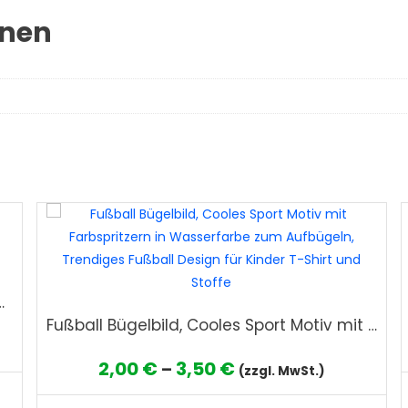
onen
bügeln, Lustiges Waldtier Design für Kinder T-Shirt und Stoffe
Fußball Bügelbild, Cooles Sport Motiv mit Farbspritzern in Wasserfarbe zum Aufbügeln, Trendiges Fußball Design für Kinder T-Shirt und Stoffe
Preisspanne:
2,00
€
3,50
€
–
(zzgl. MwSt.)
Dieses
2,00 €
Produkt
Die