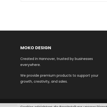
3,50 €
MOKO DESIGN
Created in Hannover, trusted by businesses
everywhere.
We provide premium products to support your
growth, creativity, and sales.
© Moko Design - Bernat Kocsis | Copyright 2025
|
Theme: Easy