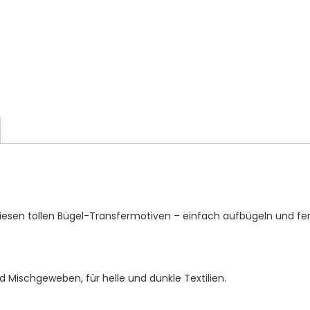
Kinder
T-
Shirt
und
Stoffe
Menge
esen tollen Bügel-Transfermotiven – einfach aufbügeln und fer
d Mischgeweben, für helle und dunkle Textilien.