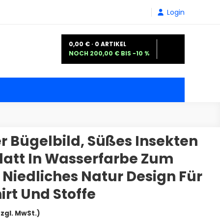
Login
0,00 € · 0 ARTIKEL
NOCH 200,00 € BIS −10 %
r Bügelbild, Süßes Insekten
Blatt In Wasserfarbe Zum
 Niedliches Natur Design Für
irt Und Stoffe
reisspanne:
zzgl. MwSt.)