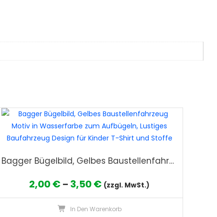
Bagger Bügelbild, Gelbes Baustellenfahrzeug Motiv in Wasserfarbe zum Aufbügeln, Lustiges Baufahrzeug Design für Kinder T-Shirt und Stoffe
Preisspanne:
2,00
€
3,50
€
–
(zzgl. MwSt.)
2,00 €
Dieses
In Den Warenkorb
bis
ses
Produkt