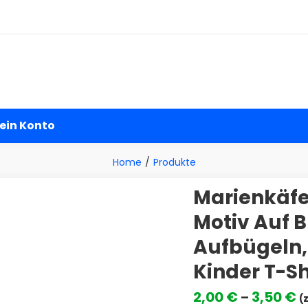
andel
ein Konto
Home
Produkte
Marienkäfe
Motiv Auf 
Aufbügeln,
Kinder T-Sh
P
2,00
€
3,50
€
–
(