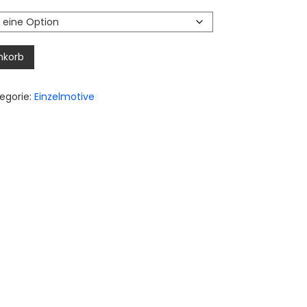
,00 €
is
,50 €
nkorb
egorie:
Einzelmotive