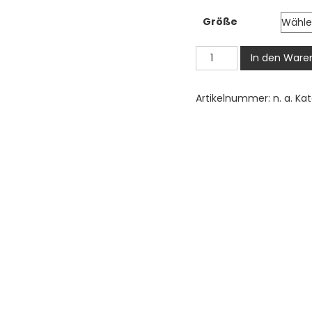
2
Größe
b
3
Marienkäfer
In den Ware
Bügelbild,
Süßes
Artikelnummer:
n. a.
Kat
Insekten
Motiv
auf
Blatt
in
Wasserfarbe
zum
Aufbügeln,
Niedliches
Natur
Design
für