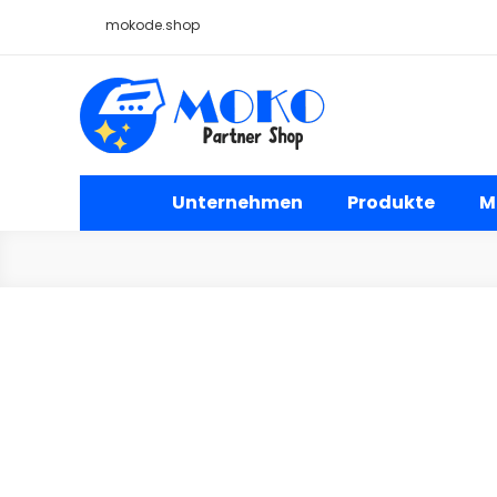
Skip
mokode.shop
to
content
Moko Bügelbilder Großh
Unternehmen
Produkte
M