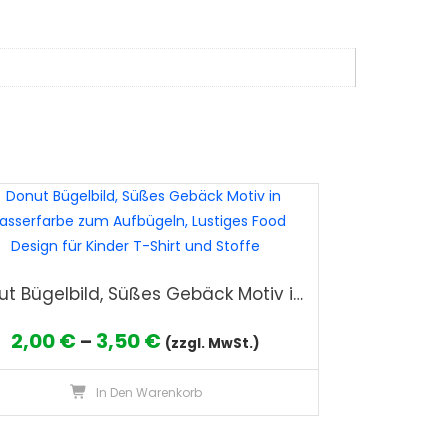
Donut Bügelbild, Süßes Gebäck Motiv in Wasserfarbe zum Aufbügeln, Lustiges Food Design für Kinder T-Shirt und Stoffe
Preisspanne:
2,00
€
3,50
€
–
(zzgl. MwSt.)
2,00 €
Dieses
In Den Warenkorb
bis
Produkt
3,50 €
weist