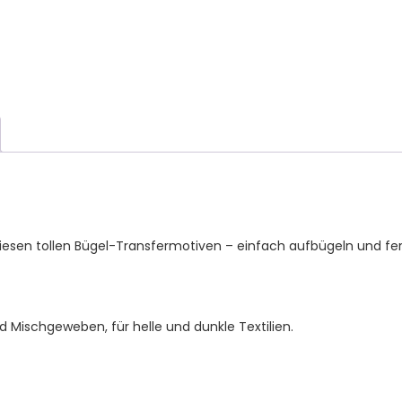
T-
Shirt
und
Stoffe
Menge
esen tollen Bügel-Transfermotiven – einfach aufbügeln und fer
d Mischgeweben, für helle und dunkle Textilien.