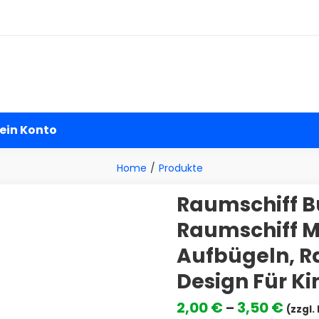
andel
ein Konto
Home
Produkte
Raumschiff B
Raumschiff M
Aufbügeln, R
Design Für Ki
Prei
2,00
€
3,50
€
–
(zzgl.