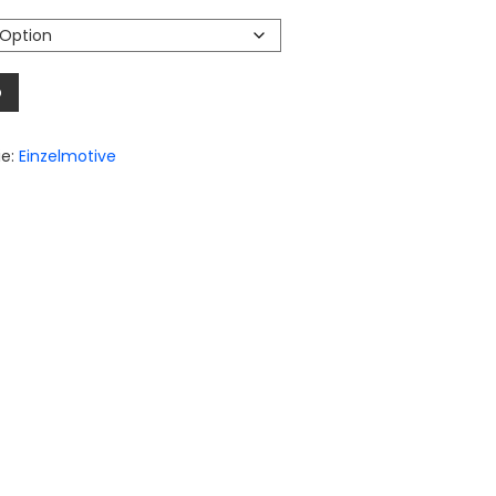
€
€
b
ie:
Einzelmotive