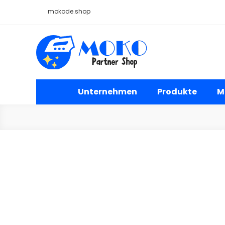
Skip
mokode.shop
to
content
Moko Bügelbilder Großh
Unternehmen
Produkte
M