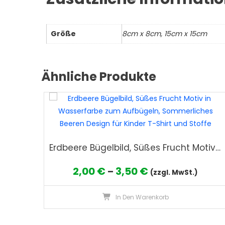
Größe
8cm x 8cm, 15cm x 15cm
Ähnliche Produkte
Erdbeere Bügelbild, Süßes Frucht Motiv in Wasserfarbe zum Aufbügeln, Sommerliches Beeren Design für Kinder T-Shirt und Stoffe
Preisspanne:
2,00
€
3,50
€
–
(zzgl. MwSt.)
2,00 €
In Den Warenkorb
bis
3,50 €