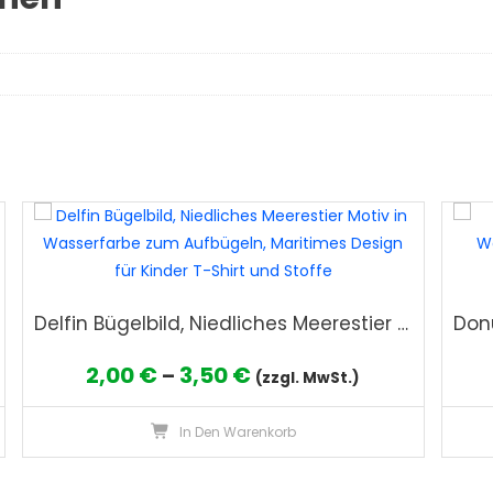
Delfin Bügelbild, Niedliches Meerestier Motiv in Wasserfarbe zum Aufbügeln, Maritimes Design für Kinder T-Shirt und Stoffe
Preisspanne:
2,00
€
3,50
€
–
(zzgl. MwSt.)
2,00 €
Dieses
Dieses
In Den Warenkorb
bis
Produkt
Produkt
weist
3,50 €
weist