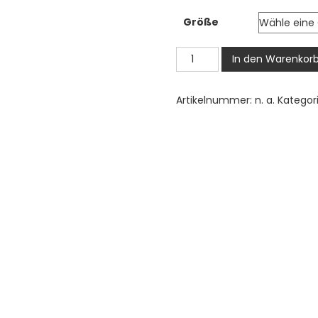
2,00 
Größe
bis
3,50 
Raumschiff
In den Warenkor
Bügelbild,
Weißes
Artikelnummer:
n. a.
Kategor
Raumschiff
Motiv
in
Wasserfarbe
zum
Aufbügeln,
Rakete,
Süßes
Weltraum
Design
für
Kinder