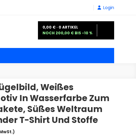
Login
0,00 € · 0 ARTIKEL
NOCH 200,00 € BIS −10 %
ügelbild, Weißes
otiv In Wasserfarbe Zum
akete, Süßes Weltraum
nder T-Shirt Und Stoffe
sspanne:
 MwSt.)