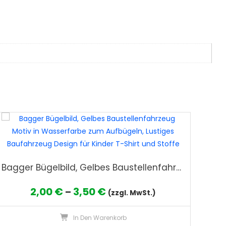
Bagger Bügelbild, Gelbes Baustellenfahrzeug Motiv in Wasserfarbe zum Aufbügeln, Lustiges Baufahrzeug Design für Kinder T-Shirt und Stoffe
Preisspanne:
2,00
€
3,50
€
–
(zzgl. MwSt.)
2,00 €
Dieses
In Den Warenkorb
bis
ses
Produkt