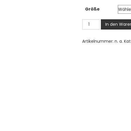
2
Größe
b
3
Saturn
In den Ware
Bügelbild,
Süßes
Artikelnummer:
n. a.
Kat
Planet
Motiv
mit
Ringen
in
Wasserfarbe
zum
Aufbügeln,
Lustiges
Weltraum
Design
für