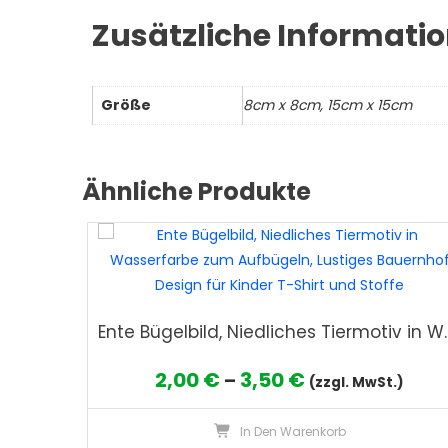
Zusätzliche Informati
Größe
8cm x 8cm, 15cm x 15cm
Ähnliche Produkte
Ente Bügelbild, Niedliches Tiermotiv in Wasserfa
Preisspanne:
2,00
€
3,50
€
–
(zzgl. MwSt.)
2,00 €
In Den Warenkorb
bis