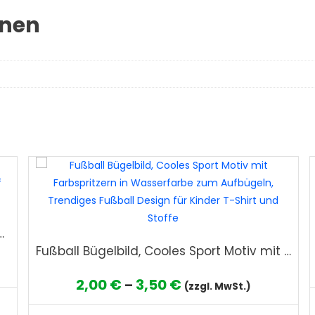
onen
rbe zum Aufbügeln, Lustiges Bauernhof Design für Kinder T-Shirt und Stoffe
Fußball Bügelbild, Cooles Sport Motiv mit Farbspritzern in Wasserfarbe zum Aufbügeln, Trendiges Fußball Design für Kinder T-Shirt und Stoffe
Preisspanne:
2,00
€
3,50
€
–
(zzgl. MwSt.)
Dieses
2,00 €
Produkt
Die