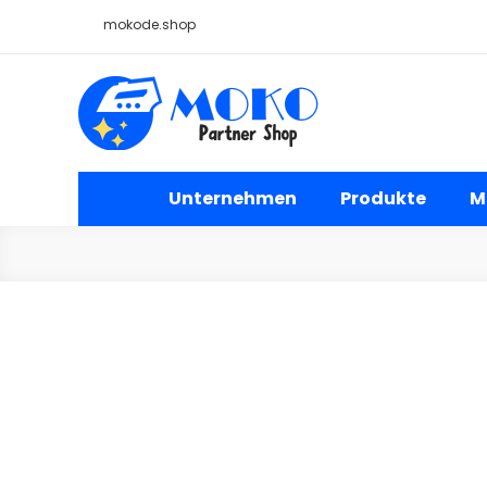
Skip
mokode.shop
to
content
Moko Bügelbilder Großh
Unternehmen
Produkte
M