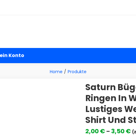
andel
ein Konto
Home
Produkte
Saturn Büge
Ringen In 
Lustiges W
Shirt Und S
P
2,00
€
3,50
€
–
(