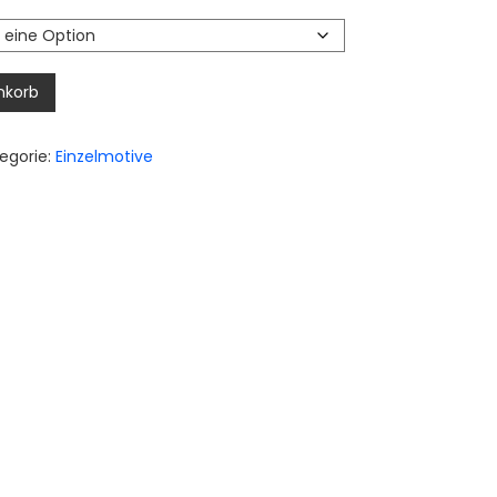
,00 €
is
,50 €
nkorb
egorie:
Einzelmotive