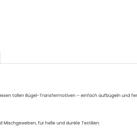
Kinder
T-
Shirt
und
Stoffe
Menge
esen tollen Bügel-Transfermotiven – einfach aufbügeln und fer
d Mischgeweben, für helle und dunkle Textilien.