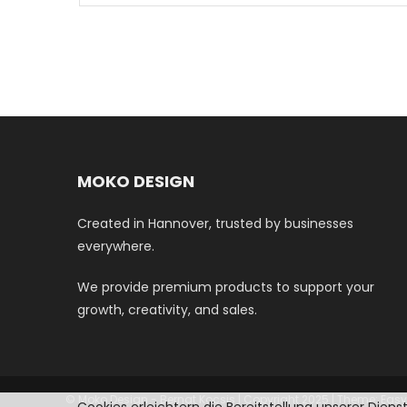
3,50 €
MOKO DESIGN
Created in Hannover, trusted by businesses
everywhere.
We provide premium products to support your
growth, creativity, and sales.
© Moko Design - Bernat Kocsis | Copyright 2025
|
Theme: Easy