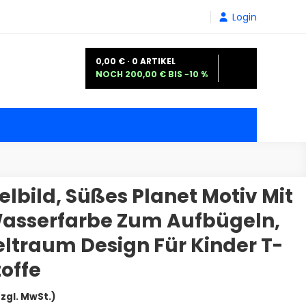
Login
0,00 € · 0 ARTIKEL
NOCH 200,00 € BIS −10 %
lbild, Süßes Planet Motiv Mit
Wasserfarbe Zum Aufbügeln,
eltraum Design Für Kinder T-
toffe
reisspanne:
zzgl. MwSt.)