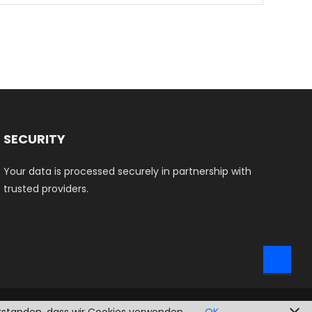
dukt
3,50 €
weist
st
mehrere
hrere
Varianten
ianten
auf.
.
Die
Optionen
ionen
können
nnen
auf
SECURITY
der
Your data is processed securely in partnership with
Produktse
trusted providers.
duktseite
gewählt
ählt
werden
rden