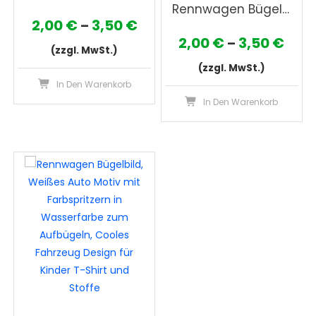
Rennwagen Bügelbild, Blaues Auto Motiv mit Farbspritzern in Wasserfarbe zum Aufbügeln, Cooles Fahrzeug Design für Kinder T-Shirt und Stoffe
Preisspanne:
2,00
€
3,50
€
–
Prei
2,00
€
3,50
€
–
2,00 €
(zzgl. MwSt.)
2,00
bis
(zzgl. MwSt.)
Dieses
bis
In Den Warenkorb
3,50 €
Produkt
Die
In Den Warenkorb
3,50
weist
Pro
mehrere
wei
Varianten
meh
auf.
Var
Die
auf
Optionen
Die
können
Opt
auf
kön
der
auf
Produktseite
der
gewählt
Pro
werden
gew