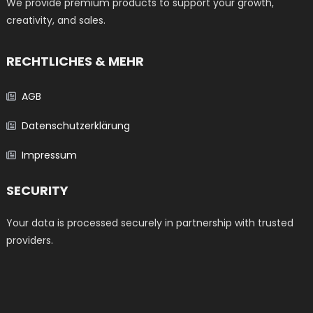
werden
We provide premium products to support your growth,
creativity, and sales.
RECHTLICHES & MEHR
AGB
Datenschutzerklärung
Impressum
SECURITY
Your data is processed securely in partnership with trusted
providers.