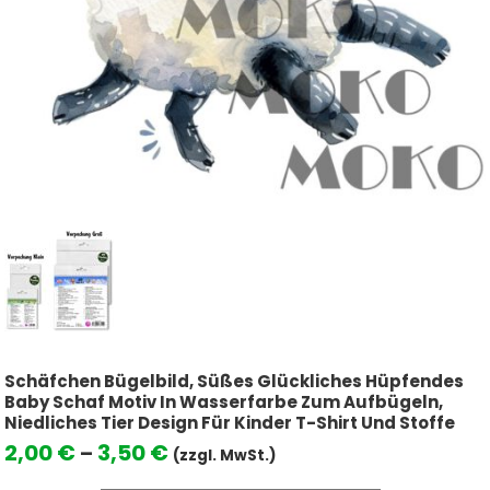
Schäfchen Bügelbild, Süßes Glückliches Hüpfendes
Baby Schaf Motiv In Wasserfarbe Zum Aufbügeln,
Niedliches Tier Design Für Kinder T-Shirt Und Stoffe
Preisspanne:
2,00
€
3,50
€
–
(zzgl. MwSt.)
2,00 €