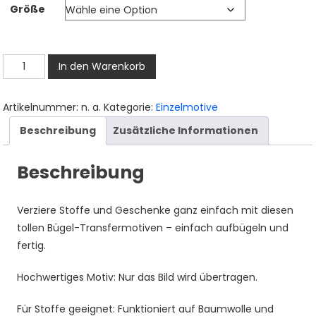
Größe
bis
3,50 €
Schäfchen
In den Warenkorb
Bügelbild,
Süßes
Artikelnummer:
n. a.
Kategorie:
Einzelmotive
Glückliches
Beschreibung
Zusätzliche Informationen
Hüpfendes
Baby
Beschreibung
Schaf
Motiv
in
Verziere Stoffe und Geschenke ganz einfach mit diesen
Wasserfarbe
tollen Bügel-Transfermotiven – einfach aufbügeln und
zum
fertig.
Aufbügeln,
Niedliches
Hochwertiges Motiv: Nur das Bild wird übertragen.
Tier
Für Stoffe geeignet: Funktioniert auf Baumwolle und
Design