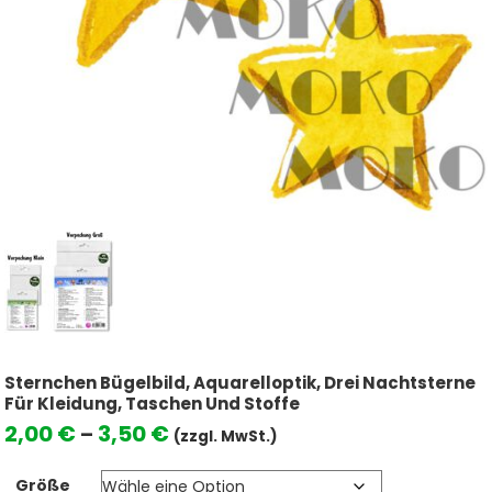
Sternchen Bügelbild, Aquarelloptik, Drei Nachtsterne
Für Kleidung, Taschen Und Stoffe
Preisspanne:
2,00
€
3,50
€
–
(zzgl. MwSt.)
2,00 €
Größe