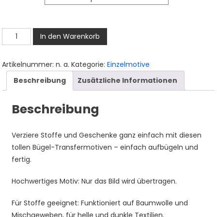
bis
3,50 €
Sternchen
In den Warenkorb
Bügelbild,
Aquarelloptik,
Artikelnummer:
n. a.
Kategorie:
Einzelmotive
Drei
Beschreibung
Zusätzliche Informationen
Nachtsterne
für
Beschreibung
Kleidung,
Taschen
und
Verziere Stoffe und Geschenke ganz einfach mit diesen
Stoffe
tollen Bügel-Transfermotiven – einfach aufbügeln und
Menge
fertig.
Hochwertiges Motiv: Nur das Bild wird übertragen.
Für Stoffe geeignet: Funktioniert auf Baumwolle und
Mischgeweben, für helle und dunkle Textilien.