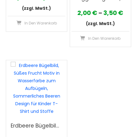
2,00 €
(zzgl. MwSt.)
Prei
2,00
€
3,50
€
–
bis
Dieses
2,00
In Den Warenkorb
(zzgl. MwSt.)
3,50 €
Produkt
bis
weist
Die
In Den Warenkorb
3,50
mehrere
Pro
Varianten
wei
auf.
meh
Die
Var
Optionen
auf
können
Die
auf
Opt
der
kön
Produktseite
auf
gewählt
der
werden
Pro
Erdbeere Bügelbild, Süßes Frucht Motiv in Wasserfarbe zum Aufbügeln, Sommerliches Beeren Design für Kinder T-Shirt und Stoffe
gew
wer