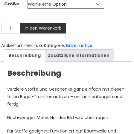
Größe
bis
3,50 €
Tiger
In den Warenkorb
Bügelbild,
Süßer
Artikelnummer:
n. a.
Kategorie:
Einzelmotive
Tigerkopf
Beschreibung
Zusätzliche Informationen
in
Aquarelloptik,
Beschreibung
Niedliches
Safari
Tiermotiv
Verziere Stoffe und Geschenke ganz einfach mit diesen
für
tollen Bügel-Transfermotiven – einfach aufbügeln und
Kinder
fertig.
T-
Shirt
Hochwertiges Motiv: Nur das Bild wird übertragen.
und
Für Stoffe geeignet: Funktioniert auf Baumwolle und
Stoffe