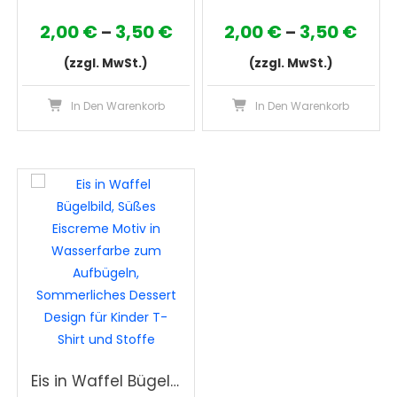
Preisspanne:
Prei
2,00
€
3,50
€
2,00
€
3,50
€
–
–
2,00 €
2,00
(zzgl. MwSt.)
(zzgl. MwSt.)
bis
bis
Dieses
Die
In Den Warenkorb
In Den Warenkorb
3,50 €
3,50
Produkt
Pro
weist
wei
mehrere
meh
Varianten
Var
auf.
auf
Die
Die
Optionen
Opt
können
kön
auf
auf
der
der
Produktseite
Pro
gewählt
gew
Eis in Waffel Bügelbild, Süßes Eiscreme Motiv in Wasserfarbe zum Aufbügeln, Sommerliches Dessert Design für Kinder T-Shirt und Stoffe
werden
wer