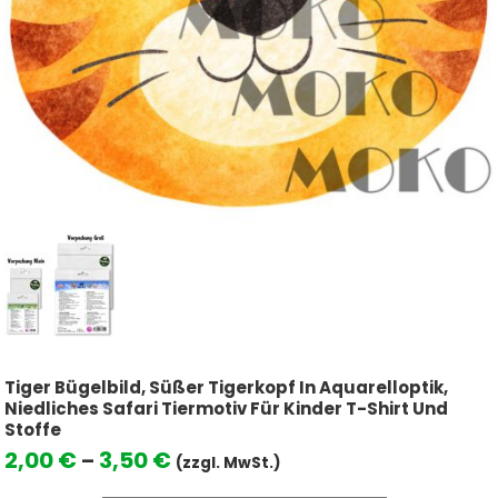
Tiger Bügelbild, Süßer Tigerkopf In Aquarelloptik,
Niedliches Safari Tiermotiv Für Kinder T-Shirt Und
Stoffe
Preisspanne:
2,00
€
3,50
€
–
(zzgl. MwSt.)
2,00 €