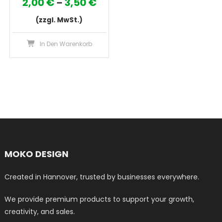
Preisspanne:
2,00
€
3,50
€
–
wer
2,00 €
(zzgl. MwSt.)
bis
Dieses
In Den Warenkorb
3,50 €
Produkt
weist
mehrere
Varianten
auf.
Die
Optionen
können
auf
MOKO DESIGN
der
Produktseite
Created in Hannover, trusted by businesses everywhere.
gewählt
werden
We provide premium products to support your growth,
creativity, and sales.