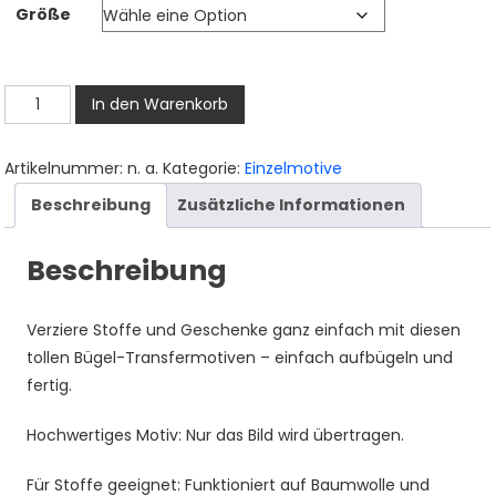
Größe
bis
3,50 €
Waschbär
In den Warenkorb
Bügelbild,
Süßer
Artikelnummer:
n. a.
Kategorie:
Einzelmotive
Waschbärkopf
Beschreibung
Zusätzliche Informationen
in
Aquarelloptik,
Beschreibung
Niedliches
Waldtier
Motiv
Verziere Stoffe und Geschenke ganz einfach mit diesen
für
tollen Bügel-Transfermotiven – einfach aufbügeln und
Kinder
fertig.
T-
Shirt
Hochwertiges Motiv: Nur das Bild wird übertragen.
und
Für Stoffe geeignet: Funktioniert auf Baumwolle und
Stoffe