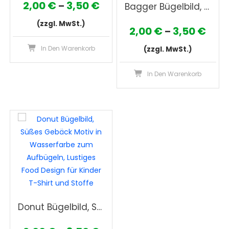
Preisspanne:
2,00
€
3,50
€
–
Bagger Bügelbild, Gelbes Baustellenfahrzeug Motiv in Wasserfarbe zum Aufbügeln, Lustiges Baufahrzeug Design für Kinder T-Shirt und Stoffe
2,00 €
(zzgl. MwSt.)
Prei
2,00
€
3,50
€
–
bis
Dieses
2,00
In Den Warenkorb
(zzgl. MwSt.)
3,50 €
Produkt
bis
weist
Die
In Den Warenkorb
3,50
mehrere
Pro
Varianten
wei
auf.
meh
Die
Var
Optionen
auf
können
Die
auf
Opt
der
kön
Produktseite
auf
gewählt
der
Donut Bügelbild, Süßes Gebäck Motiv in Wasserfarbe zum Aufbügeln, Lustiges Food Design für Kinder T-Shirt und Stoffe
werden
Pro
gew