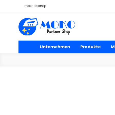
Skip
mokode.shop
to
content
Moko Bügelbilder Großh
Unternehmen
Produkte
M