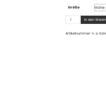
2,
Größe
bi
3,
Yorkshire
In den Waren
Terrier
Bügelbild,
Artikelnummer:
n. a.
Kat
Süßer
Yorkie
Hundekopf
in
Aquarelloptik,
Niedliches
Cartoon-
Hundemotiv
für
Kinder
T-
Shirt,