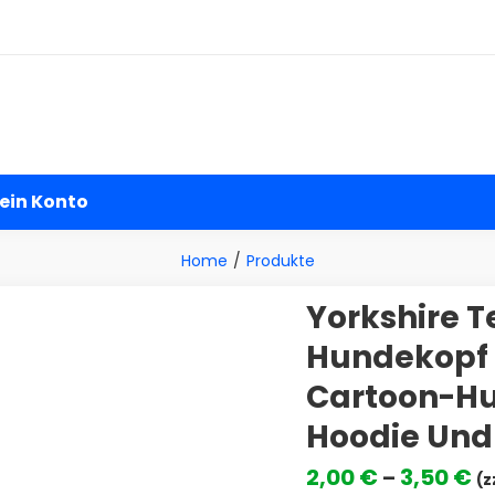
andel
ein Konto
Home
Produkte
Yorkshire T
Hundekopf I
Cartoon-Hun
Hoodie Und 
Pr
2,00
€
3,50
€
–
(z