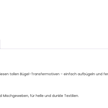
Hoodie
und
Stoffe
Menge
esen tollen Bügel-Transfermotiven – einfach aufbügeln und fer
d Mischgeweben, für helle und dunkle Textilien.