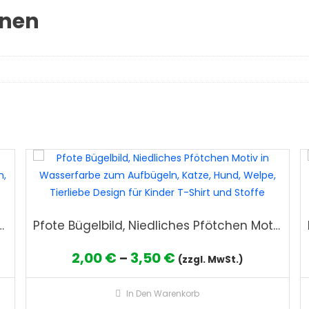
onen
icht in Wasserfarbe zum Aufbügeln, Künstlerisches Tier Design für T-Shirt und Stoffe
Pfote Bügelbild, Niedliches Pfötchen Motiv in Wasserfarbe zum Aufbügeln, Katze, Hund, Welpe, Tierliebe Design für Kinder T-Shirt und Stoffe
Preisspanne:
2,00
€
3,50
€
–
(zzgl. MwSt.)
2,00 €
Dieses
Dies
In Den Warenkorb
bis
Produkt
Prod