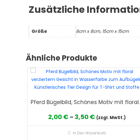
Zusätzliche Informati
Größe
8cm x 8cm, 15cm x 15cm
Ähnliche Produkte
Pferd Bügelbild, Schönes Motiv mit floral verziertem Ges
Preisspanne:
2,00
€
3,50
€
–
(zzgl. MwSt.)
2,00 €
In Den Warenkorb
bis