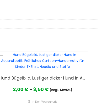
Hund Bügelbild, Lustiger dicker Hund in Aquarelloptik, Fröhliches Cartoon-Hundemotiv für Kinder T-Shirt, Hoodie und Stoffe
Preisspanne:
2,00
€
3,50
€
–
(zzgl. MwSt.)
2,00 €
es
Dieses
In Den Warenkorb
bis
ukt
Produkt