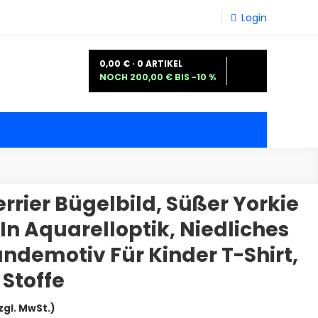
Login
0,00 € · 0 ARTIKEL
NOCH 200,00 € BIS −10 %
errier Bügelbild, Süßer Yorkie
n Aquarelloptik, Niedliches
demotiv Für Kinder T-Shirt,
Stoffe
eisspanne:
zgl. MwSt.)