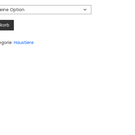
00 €
s
50 €
korb
egorie:
Haustiere